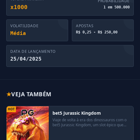
PROBABILIDADE
x1000
1 em 500.000
VOLATILIDADE
APOSTAS
R$ 0,25 - R$ 250,00
Média
DATA DE LANÇAMENTO
25/04/2025
★
VEJA TAMBÉM
HOT
bet5 Jurassic Kingdom
Viaje de volta à era dos dinossauros com o
bet5 Jurassic Kingdom, um slot épico que
traz as criaturas mais majestosas da pré-
história para a sua tela. Disponível no
bet515, este jogo apresenta 6 rolos e até