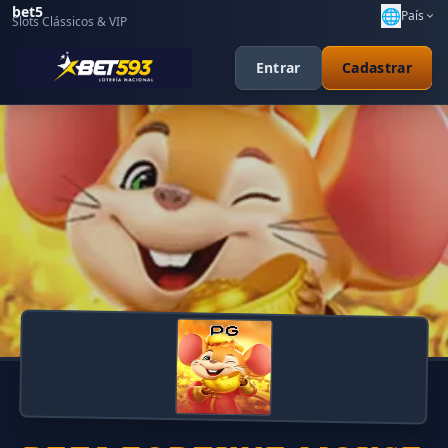
bet5
🌐
País
Slots Clássicos & VIP
Entrar
Cadastrar