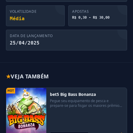
VOLATILIDADE
APOSTAS
R$ 0,30 - R$ 30,00
Média
DATA DE LANÇAMENTO
25/04/2025
★
VEJA TAMBÉM
HOT
bet5 Big Bass Bonanza
Pegue seu equipamento de pesca e
prepare-se para fisgar os maiores prêmios
com o bet5 Big Bass Bonanza. Este clássico
moderno, favorito no bet543, coloca você
no meio de um rio tranquilo repleto de
oportunidades.