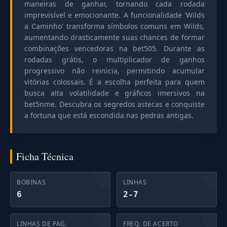
maneiras de ganhar, tornando cada rodada
imprevisível e emocionante. A funcionalidade 'Wilds
a Caminho' transforma símbolos comuns em Wilds,
aumentando drasticamente suas chances de formar
combinações vencedoras na bet505. Durante as
rodadas grátis, o multiplicador de ganhos
progressivo não reinicia, permitindo acumular
vitórias colossais. É a escolha perfeita para quem
busca alta volatilidade e gráficos imersivos na
bet5nme. Descubra os segredos astecas e conquiste
a fortuna que está escondida nas pedras antigas.
Ficha Técnica
BOBINAS
LINHAS
6
2-7
LINHAS DE PAG.
FREQ. DE ACERTO