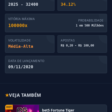
2025 - 32400
34.12%
VITÓRIA MÁXIMA
PROBABILIDADE
100000x
1 em 500 Milhões
VOLATILIDADE
APOSTAS
R$ 0,20 - R$ 100,00
Média-Alta
DATA DE LANÇAMENTO
09/11/2020
★
VEJA TAMBÉM
HOT
bet5 Fortune Tiger