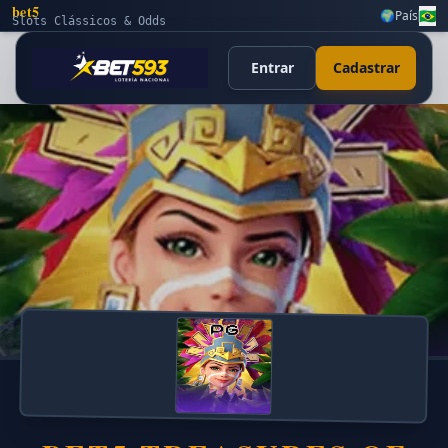
bet5
🇧🇷
🌍
País
Slots Clássicos & Odds
Entrar
Cadastrar