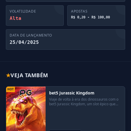
VOLATILIDADE
APOSTAS
R$ 0,20 - R$ 100,00
Alta
DATA DE LANÇAMENTO
25/04/2025
★
VEJA TAMBÉM
HOT
bet5 Jurassic Kingdom
Viaje de volta à era dos dinossauros com o
bet5 Jurassic Kingdom, um slot épico que
traz as criaturas mais majestosas da pré-
história para a sua tela. Disponível no
bet515, este jogo apresenta 6 rolos e até
46.656 maneiras de ganhar, graças à
mecânica de expansão. Símbolos Wild a